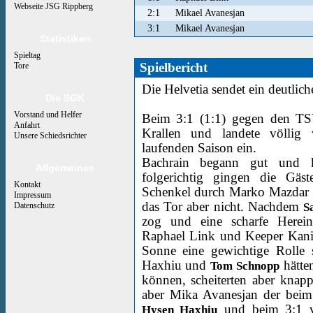
Webseite JSG Rippberg
2:1
Mikael Avanesjan
3:1
Mikael Avanesjan
Statistiken
Spieltag
Spielbericht
Tore
Die Helvetia sendet ein deutlic
Die SGK
Vorstand und Helfer
Beim 3:1 (1:1) gegen den TSV 
Anfahrt
Krallen und landete völlig 
Unsere Schiedsrichter
laufenden Saison ein.
Bachrain begann gut und ko
Allgemeines
folgerichtig gingen die Gäs
Kontakt
Schenkel durch Marko Mazdar 
Impressum
das Tor aber nicht. Nachdem
S
Datenschutz
zog und eine scharfe Hereing
Raphael Link und Keeper Kania 
Sonne eine gewichtige Rolle s
Haxhiu und
hätte
Tom Schnopp
können, scheiterten aber knapp
aber Mika Avanesjan der beim
und beim 3:1 vo
Hysen Haxhiu