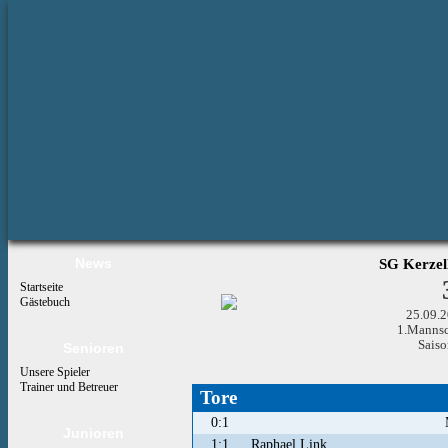
News
SG Kerzel
Startseite
Gästebuch
25.09.2
1.Mannsch
Sais
Senioren
Unsere Spieler
Trainer und Betreuer
Tore
0:1
Junioren
1:1
Raphael Link