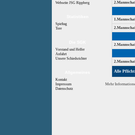
2.Mannschaf
Webseite JSG Rippberg
Statistiken
1.Mannschaf
Spieltag
2.Mannschaf
Tore
Die SGK
2.Mannschaf
Vorstand und Helfer
Anfahrt
Unsere Schiedsrichter
2.Mannschaf
Alle Pflicht
Allgemeines
Kontakt
Mehr Informatione
Impressum
Datenschutz