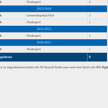
t
Punktspiel
2
2023/2024:
t
Gemeindepokal Feld
1
t
Punktspiel
1
2022/2023:
t
Punktspiel
1
2020/2021:
t
Punktspiel
1
spieltore
8
n zu Jugendmannschaften der SG Kerzell findet man unter den Seiten der
JSG Ripp