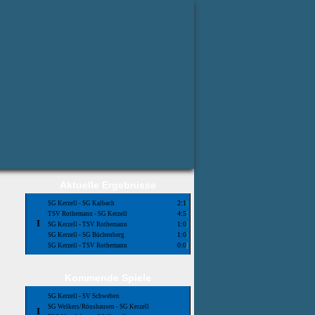
Aktuelle Ergebnisse
2:1
|
SG Kerzell - SG Kalbach
4:5
|
TSV Rothemann - SG Kerzell
I
1:0
|
SG Kerzell - TSV Rothemann
1:0
|
SG Kerzell - SG Büchenberg
0:0
|
SG Kerzell - TSV Rothemann
Kommende Spiele
SG Kerzell - SV Schweben
SG Welkers/Rönshausen - SG Kerzell
I