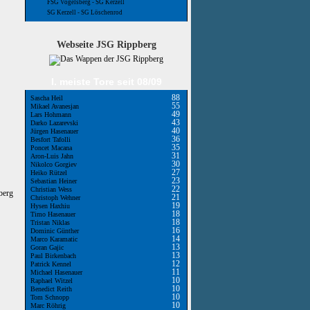
FSG Vogelsberg - SG Kerzell
SG Kerzell - SG Löschenrod
Webseite JSG Rippberg
I. meiste Tore seit 08/09
88
Sascha Heil
55
Mikael Avanesjan
49
Lars Hohmann
43
Darko Lazarevski
40
Jürgen Hasenauer
36
Besfort Tafolli
35
Poncet Macana
31
Aron-Luis Jahn
30
Nikolco Gorgiev
27
Heiko Rützel
23
Sebastian Heiner
22
Christian Wess
berg
21
Christoph Wehner
19
Hysen Haxhiu
18
Timo Hasenauer
18
Tristan Niklas
16
Dominic Günther
14
Marco Karamatic
13
Goran Gajic
13
Paul Birkenbach
12
Patrick Kennel
11
Michael Hasenauer
10
Raphael Witzel
10
Benedict Reith
10
Tom Schnopp
10
Marc Röhrig