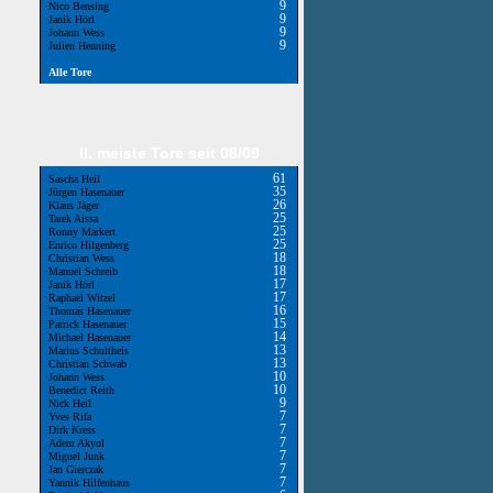
9
Nico Bensing
9
Janik Hörl
9
Johann Wess
9
Julien Henning
Alle Tore
II. meiste Tore seit 08/09
61
Sascha Heil
35
Jürgen Hasenauer
26
Klaus Jäger
25
Tarek Aissa
25
Ronny Markert
25
Enrico Hilgenberg
18
Christian Wess
18
Manuel Schreib
17
Janik Hörl
17
Raphael Witzel
16
Thomas Hasenauer
15
Patrick Hasenauer
14
Michael Hasenauer
13
Marius Schultheis
13
Christian Schwab
10
Johann Wess
10
Benedict Reith
9
Nick Heil
7
Yves Rifa
7
Dirk Kress
7
Adem Akyol
7
Miguel Junk
7
Jan Gierczak
7
Yannik Hilfenhaus