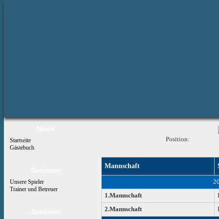
News
Position:
Startseite
Gästebuch
Mannschaft
Senioren
2
Unsere Spieler
Trainer und Betreuer
1.Mannschaft
2.Mannschaft
Junioren