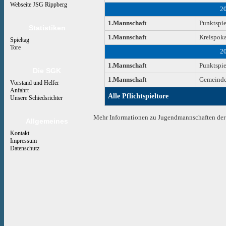
Webseite JSG Rippberg
2
1.Mannschaft
Punktspie
Statistiken
1.Mannschaft
Kreispoka
Spieltag
Tore
2
1.Mannschaft
Punktspie
Die SGK
1.Mannschaft
Gemeinde
Vorstand und Helfer
Anfahrt
Alle Pflichtspieltore
Unsere Schiedsrichter
Mehr Informationen zu Jugendmannschaften der 
Allgemeines
Kontakt
Impressum
Datenschutz