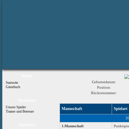
News
Geburtstdatum:
Startseite
Gästebuch
Position:
Rückennummer:
Senioren
Unsere Spieler
Mannschaft
Spielart
Trainer und Betreuer
2
Junioren
1.Mannschaft
Punktspie