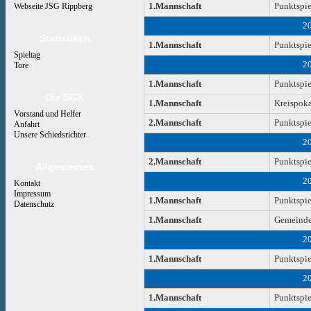
1.Mannschaft
Punktspie
Webseite JSG Rippberg
2
Statistiken
1.Mannschaft
Punktspie
Spieltag
2
Tore
1.Mannschaft
Punktspie
Die SGK
1.Mannschaft
Kreispoka
Vorstand und Helfer
2.Mannschaft
Punktspie
Anfahrt
Unsere Schiedsrichter
2
2.Mannschaft
Punktspie
Allgemeines
2
Kontakt
Impressum
1.Mannschaft
Punktspie
Datenschutz
1.Mannschaft
Gemeinde
2
1.Mannschaft
Punktspie
2
1.Mannschaft
Punktspie