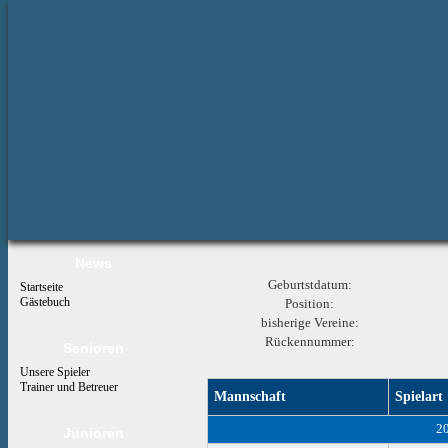
News
Geburtstdatum:
Startseite
Gästebuch
Position:
bisherige Vereine:
Rückennummer:
Senioren
Unsere Spieler
Trainer und Betreuer
Mannschaft
Spielart
2
Junioren