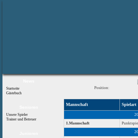
News
Position:
Startseite
Gästebuch
Mannschaft
Spielart
Senioren
2
Unsere Spieler
Trainer und Betreuer
1.Mannschaft
Punktspie
2
Junioren