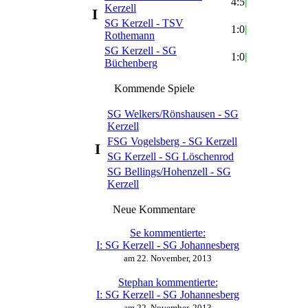
4:5
|
Kerzell
I
SG Kerzell - TSV
1:0
|
Rothemann
SG Kerzell - SG
1:0
|
Büchenberg
Kommende Spiele
SG Welkers/Rönshausen - SG
Kerzell
FSG Vogelsberg - SG Kerzell
I
SG Kerzell - SG Löschenrod
SG Bellings/Hohenzell - SG
Kerzell
Neue Kommentare
Se kommentierte:
I:
SG Kerzell - SG Johannesberg
am 22. November, 2013
Stephan kommentierte:
I:
SG Kerzell - SG Johannesberg
am 22. November, 2013