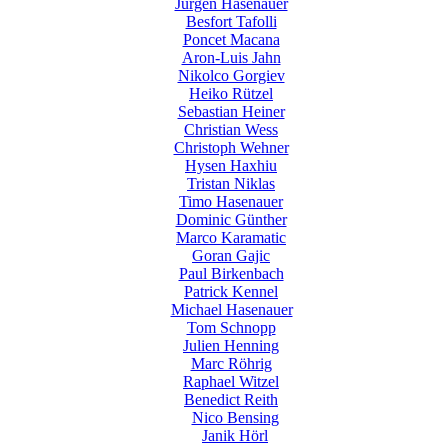
Jürgen Hasenauer
Besfort Tafolli
Poncet Macana
Aron-Luis Jahn
Nikolco Gorgiev
Heiko Rützel
Sebastian Heiner
Christian Wess
Christoph Wehner
Hysen Haxhiu
Tristan Niklas
Timo Hasenauer
Dominic Günther
Marco Karamatic
Goran Gajic
Paul Birkenbach
Patrick Kennel
Michael Hasenauer
Tom Schnopp
Julien Henning
Marc Röhrig
Raphael Witzel
Benedict Reith
Nico Bensing
Janik Hörl