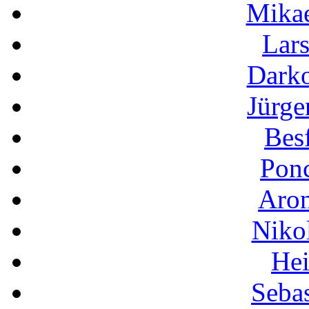
Mikae
Lar
Darko
Jürge
Besf
Pon
Aron
Niko
Hei
Sebas