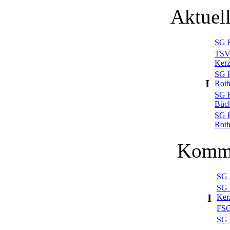
Aktuel
SG K
TSV
Kerz
SG K
I
Rot
SG K
Büc
SG K
Rot
Komme
SG 
SG 
I
Ker
FSG
SG 