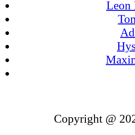
Leon
To
Ad
Hys
Maxim
Copyright @ 202