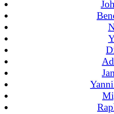
Jo
Bene
N
Y
D
Ad
Ja
Yanni
Mi
Rap