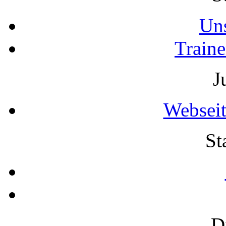
Uns
Traine
J
Webseit
St
D