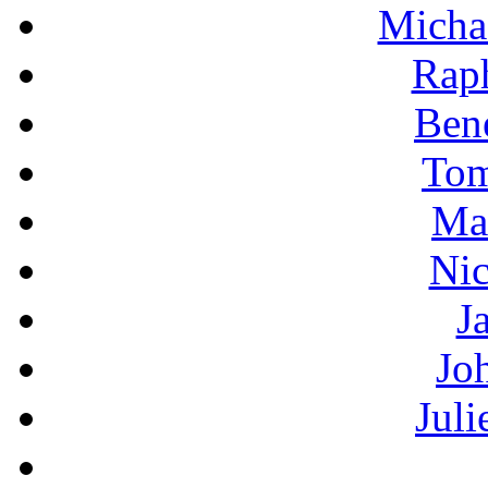
Micha
Raph
Bene
Tom
Ma
Nic
J
Jo
Jul