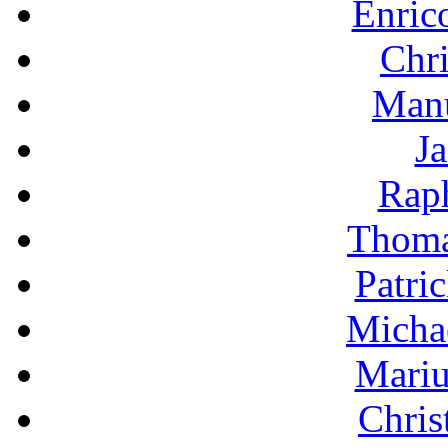
Enric
Chri
Manu
Ja
Raph
Thoma
Patri
Micha
Mariu
Chris