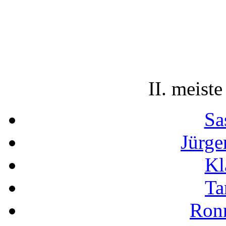
II. meiste
Sa
Jürge
Kl
Ta
Ron