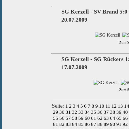
SG Kerzell - SV Brand 5:0
20.07.2009
Zum Sp
SG Kerzell - SG Rückers 1
17.07.2009
Zum Sp
Seite:
1
2
3
4
5
6
7
8
9
10
11
12
13
1
29
30
31
32
33
34
35
36
37
38
39
40
55
56
57
58
59
60
61
62
63
64
65
66
81
82
83
84
85
86
87
88
89
90
91
92