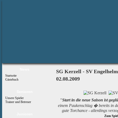
News
SG Kerzell - SV Engelhelm
Startseite
02.08.2009
Gästebuch
Senioren
Unsere Spieler
"
Start in die neue Saison ist gegl
Trainer und Betreuer
einem Paukenschlag � bereits in der
gute Torchance - allerdings verzo
Junioren
Zum Spiel