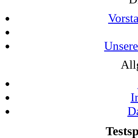
Vorst
Unsere
All
I
D
Testsp