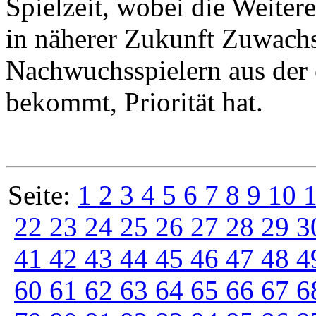
Spielzeit, wobei die Weiter
in näherer Zukunft Zuwachs
Nachwuchsspielern aus der 
bekommt, Priorität hat.
Seite:
1
2
3
4
5
6
7
8
9
10
22
23
24
25
26
27
28
29
3
41
42
43
44
45
46
47
48
4
60
61
62
63
64
65
66
67
6