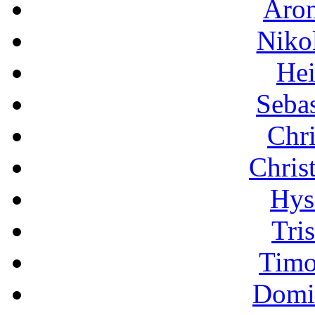
Aron
Niko
Hei
Sebas
Chri
Chris
Hys
Tri
Timo
Domi