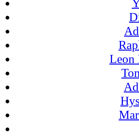
Y
D
Ad
Rap
Leon
To
Ad
Hys
Mar