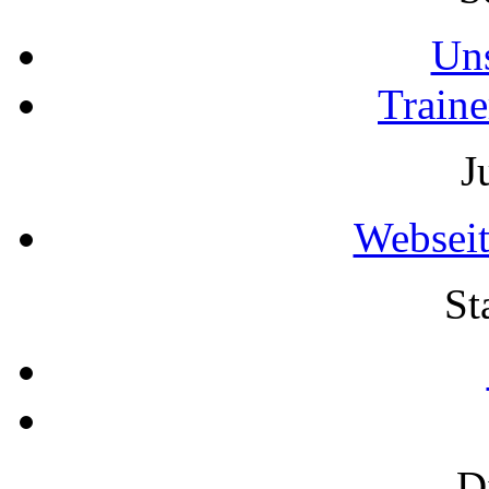
Uns
Traine
J
Webseit
St
D