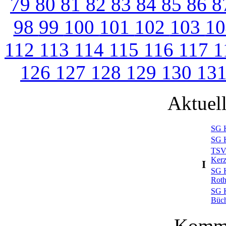
79
80
81
82
83
84
85
86
8
98
99
100
101
102
103
1
112
113
114
115
116
117
1
126
127
128
129
130
13
Aktuel
SG K
SG K
TSV
Kerz
I
SG K
Rot
SG K
Büc
Komme