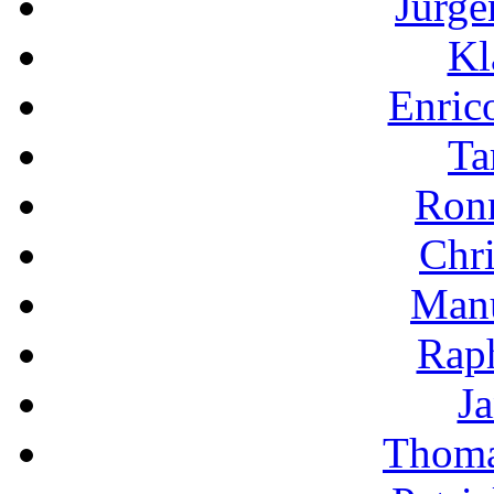
Jürge
Kl
Enric
Ta
Ron
Chri
Manu
Raph
Ja
Thoma