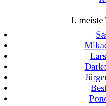
I. meiste
Sa
Mikae
Lar
Darko
Jürge
Besf
Pon