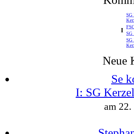
SG 
Ker
FSG
I
SG 
SG 
Ker
Neue 
Se k
I:
SG Kerzel
am 22.
Stepha