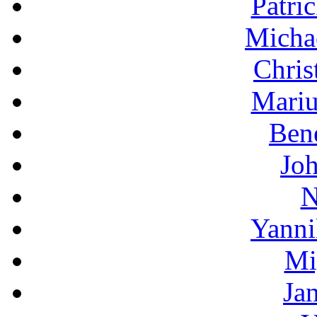
Patri
Micha
Chris
Mariu
Bene
Jo
N
Yanni
Mi
Ja