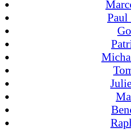
Marc
Paul
Go
Patr
Micha
Tom
Juli
Ma
Bene
Raph