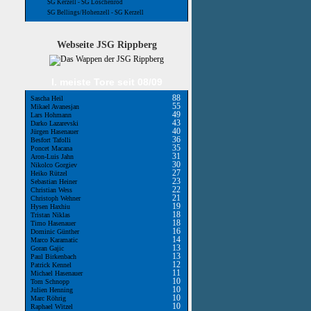
SG Kerzell - SG Löschenrod
SG Bellings/Hohenzell - SG Kerzell
Webseite JSG Rippberg
I. meiste Tore seit 08/09
88
Sascha Heil
55
Mikael Avanesjan
49
Lars Hohmann
43
Darko Lazarevski
40
Jürgen Hasenauer
36
Besfort Tafolli
35
Poncet Macana
31
Aron-Luis Jahn
30
Nikolco Gorgiev
27
Heiko Rützel
23
Sebastian Heiner
22
Christian Wess
21
Christoph Wehner
19
Hysen Haxhiu
18
Tristan Niklas
18
Timo Hasenauer
16
Dominic Günther
14
Marco Karamatic
13
Goran Gajic
13
Paul Birkenbach
12
Patrick Kennel
11
Michael Hasenauer
10
Tom Schnopp
10
Julien Henning
10
Marc Röhrig
10
Raphael Witzel