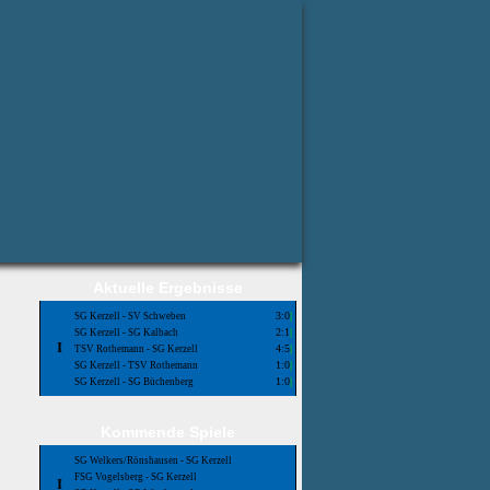
Aktuelle Ergebnisse
3:0
|
SG Kerzell - SV Schweben
2:1
|
SG Kerzell - SG Kalbach
I
4:5
|
TSV Rothemann - SG Kerzell
1:0
|
SG Kerzell - TSV Rothemann
1:0
|
SG Kerzell - SG Büchenberg
Kommende Spiele
SG Welkers/Rönshausen - SG Kerzell
FSG Vogelsberg - SG Kerzell
I