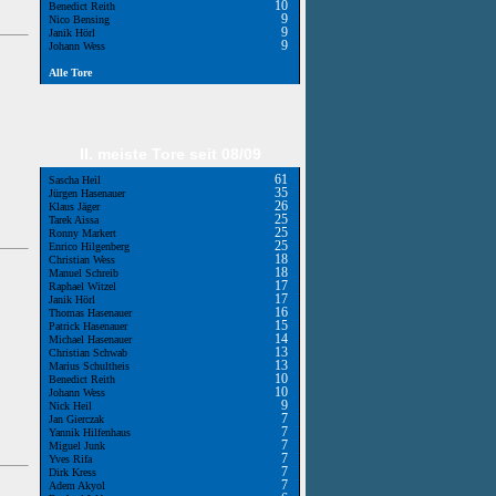
10
Benedict Reith
9
Nico Bensing
9
Janik Hörl
9
Johann Wess
Alle Tore
II. meiste Tore seit 08/09
61
Sascha Heil
35
Jürgen Hasenauer
26
Klaus Jäger
25
Tarek Aissa
25
Ronny Markert
25
Enrico Hilgenberg
18
Christian Wess
18
Manuel Schreib
17
Raphael Witzel
17
Janik Hörl
16
Thomas Hasenauer
15
Patrick Hasenauer
14
Michael Hasenauer
13
Christian Schwab
13
Marius Schultheis
10
Benedict Reith
10
Johann Wess
9
Nick Heil
7
Jan Gierczak
7
Yannik Hilfenhaus
7
Miguel Junk
7
Yves Rifa
7
Dirk Kress
7
Adem Akyol