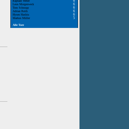
6
Raphael Weber
6
Leon Morgenweck
6
Tom Schnopp
6
Adrian Reith
6
Hysen Haxhiu
5
Markus Müller
Alle Tore