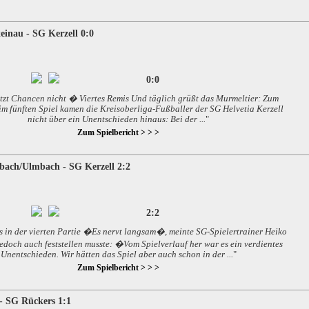
einau - SG Kerzell 0:0
0:0
utzt Chancen nicht � Viertes Remis Und täglich grüßt das Murmeltier: Zum
im fünften Spiel kamen die Kreisoberliga-Fußballer der SG Helvetia Kerzell
nicht über ein Unentschieden hinaus: Bei der ...
"
Zum Spielbericht > > >
bach/Ulmbach - SG Kerzell 2:2
2:2
s in der vierten Partie �Es nervt langsam�, meinte SG-Spielertrainer Heiko
jedoch auch feststellen musste: �Vom Spielverlauf her war es ein verdientes
Unentschieden. Wir hätten das Spiel aber auch schon in der ...
"
Zum Spielbericht > > >
- SG Rückers 1:1